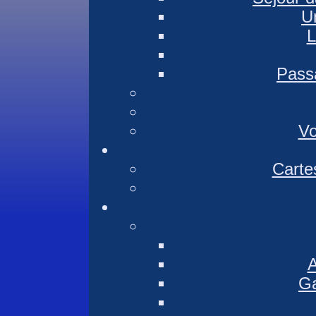
U
L
Pass
Vo
Cartes
A
Ga