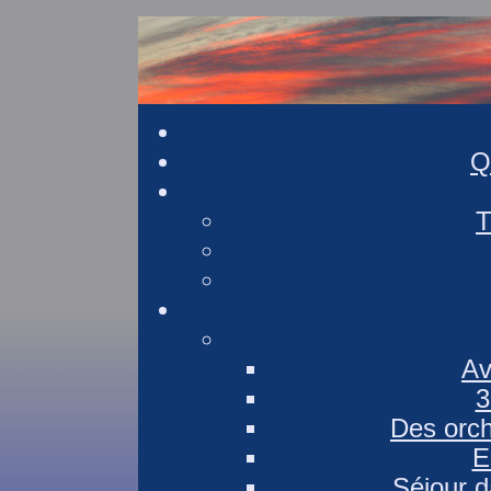
Q
T
Av
3
Des orch
E
Séjour d